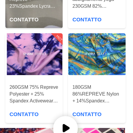
DELLA
23%Spandex Lycra
230GSM 82%
FABBRICA
Riciclato Tessuto per
poliestere Repreve +
CONTATTO
CONTATTO
Elasticità a 4 Vie
18% spandex per
leggings e
CONTROLLO
abbigliamento sportivo
HOT
DI
QUALITÀ
CONTATTICI
NOTIZIE
260GSM 75% Repreve
180GSM
Polyester + 25%
86%REPREVE Nylon
Spandex Activewear
+ 14%Spandex
CASI
Tessuto a maglia
Activewear Tessuto a
CONTATTO
CONTATTO
maglia per maternità
Activewear
SITEMAP