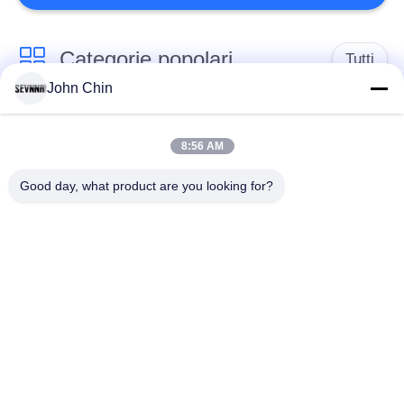
Categorie popolari
Tutti
John Chin
Tessuto riciclato dello
Tessuto di nylon
Swimwear
riciclato
8:56 AM
Good day, what product are you looking for?
tessuto in poliestere
Tessuto riciclato di
riciclato
Lycra
tessuto amichevole
Tessuto di Repreve
dello swimwear di
eco
Il Activewear tricotta
tessuto di usura di
il tessuto
yoga