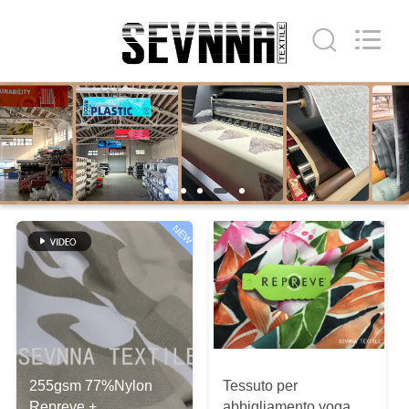
-
2026
SEVNNA
TEXTILE.
All
Rights
Reserved.
CASA
PRODOTTI
MOSTRA
NEW
VR
CIRCA
NOI
GIRO
255gsm 77%Nylon
Tessuto per
Repreve +
abbigliamento yoga