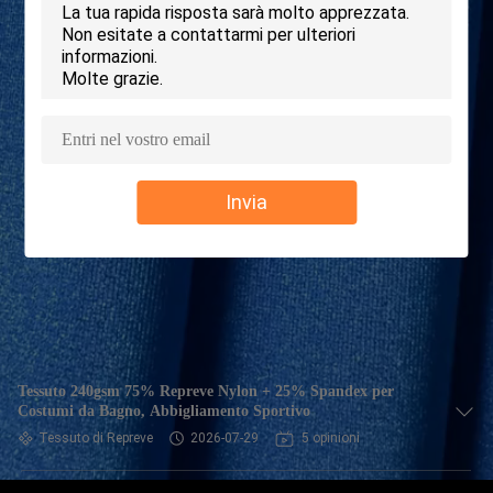
DELLA
FABBRICA
CONTROLLO
DI
QUALITÀ
Invia
CONTATTICI
NOTIZIE
CASI
Tessuto 240gsm 75% Repreve Nylon + 25% Spandex per
Costumi da Bagno, Abbigliamento Sportivo
Tessuto di Repreve
2026-07-29
5 opinioni
MAPPA