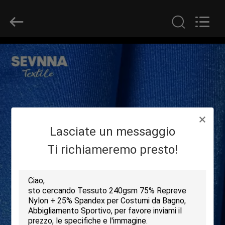
-
2026
SEVNNA
TEXTILE.
All
Rights
Reserved.
CASA
PRODOTTI
MOSTRA
Lasciate un messaggio
VR
Ti richiameremo presto!
CIRCA
NOI
GIRO