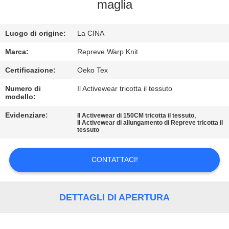
DELLA
maglia
FABBRICA
Luogo di origine:
La CINA
CONTROLLO
Marca:
Repreve Warp Knit
DI
Certificazione:
Oeko Tex
QUALITÀ
Numero di
Il Activewear tricotta il tessuto
modello:
CONTATTICI
Evidenziare:
,
Il Activewear di 150CM tricotta il tessuto
Il Activewear di allungamento di Repreve tricotta il
tessuto
NOTIZIE
CONTATTACI!
CASI
DETTAGLI DI APERTURA
MAPPA