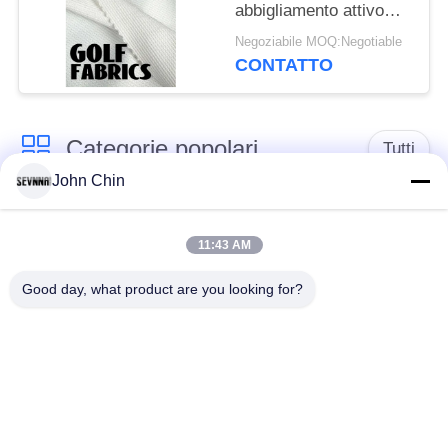
abbigliamento attivo
tessuto a maglia
Negoziabile MOQ:Negotiable
stretch personalizzato
CONTATTO
Categorie popolari
Tutti
John Chin
Tessuto riciclato dello
Tessuto di nylon
Swimwear
riciclato
11:43 AM
Good day, what product are you looking for?
tessuto in poliestere
Tessuto riciclato di
riciclato
Lycra
tessuto amichevole
Tessuto di Repreve
dello swimwear di
eco