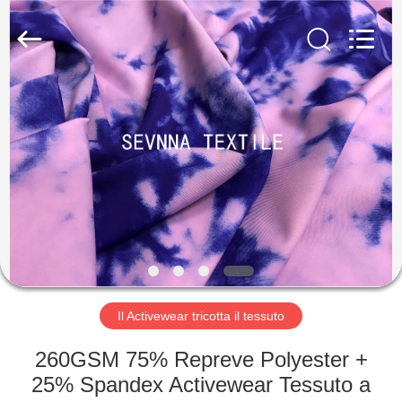
-
2026
SEVNNA
TEXTILE.
All
Rights
Reserved.
CASA
PRODOTTI
MOSTRA
VR
CIRCA
NOI
Il Activewear tricotta il tessuto
260GSM 75% Repreve Polyester +
GIRO
25% Spandex Activewear Tessuto a