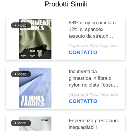
DEL
Prodotti Simili
SITO
88% di nylon riciclato
PRIVACY
12% di spandex
tessuto da stretch
POLICY
traspirante per
Negoziabile MOQ:Negotiable
allenamento / fitness
CONTATTO
Indumenti da
ginnastica in fibra di
nylon riciclata Tessuti a
maglia per uno stile di
Negoziabile MOQ:Negotiable
vita attivo
CONTATTO
Esperienza prestazioni
ineguagliabili