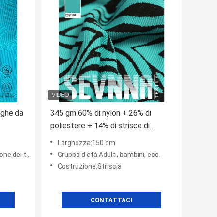
righe da
345 gm 60% di nylon + 26% di
poliestere + 14% di strisce di
spandex tessuto di nylon riciclato
Larghezza:150 cm
KN-502
uti riciclati
Gruppo d'età:Adulti, bambini, ecc.
Costruzione:Striscia
CONTATTACI