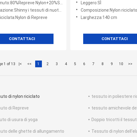
uto:80%Repreve Nylon+20%Spandex
Leggero:SÌ
a nuotata
ione:Shinny i tessuti di nuotata di Repreve
Composizione:Nylon riciclat
riciclata:Nylon di Repreve
Larghezza:140 cm
CONTATTACI
CONTATTACI
e 1 of 13
|<
<<
1
2
3
4
5
6
7
8
9
10
>>
to di nylon riciclato
tessuto in poliestere ri
uto di Repreve
tessuto amichevole de
uto di usura di yoga
Doppio tricotti il tessu
uto delle ghette di allungamento
Tessuto di nylon dell'