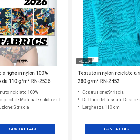
 a righe in nylon 100%
Tessuto in nylon riciclato a 
to da 110 g/m² RN-2536
280 g/m² RN-2452
nuto riciclato:100%
Costruzione:Striscia
sponibile:Materiale solido e stampa
Dettagli del tessuto:Descrizione dei tess
uzione:Striscia
Larghezza:110 cm
CONTATTACI
CONTATTACI