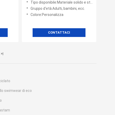
Tipo disponibile:Materiale solido e stampa
o
Gruppo d'età:Adulti, bambini, ecc.
Colore:Personalizza
CONTATTACI
>|
ciclato
llo swimwear di eco
to
elastam