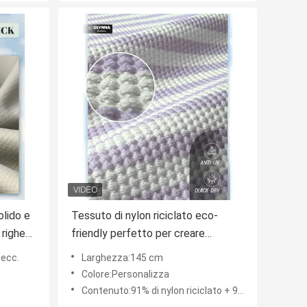
olido e
Tessuto di nylon riciclato eco-
 righe
friendly perfetto per creare
prodotti tessili di moda e tecnici
 ecc.
Larghezza:145 cm
ssile
sostenibili
Colore:Personalizza
o
Contenuto:91% di nylon riciclato + 9% di spandex