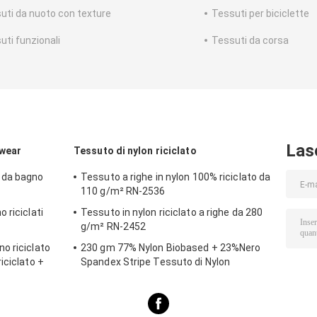
uti da nuoto con texture
Tessuti per biciclette
uti funzionali
Tessuti da corsa
Las
mwear
Tessuto di nylon riciclato
 da bagno
Tessuto a righe in nylon 100% riciclato da
110 g/m² RN-2536
 riciclati
Tessuto in nylon riciclato a righe da 280
g/m² RN-2452
o riciclato
230 gm 77% Nylon Biobased + 23%Nero
iciclato +
Spandex Stripe Tessuto di Nylon
 spiaggia,
Riciclato SP7441