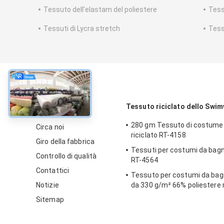
Tessuto dell'elastam del poliestere
Tess
Tessuti di Lycra stretch
Tess
circa
Tessuto riciclato dello Swi
280 gm Tessuto di costume
Circa noi
riciclato RT-4158
Giro della fabbrica
Tessuti per costumi da bagno
Controllo di qualità
RT-4564
Contattici
Tessuto per costumi da bagn
Notizie
da 330 g/m² 66% poliestere r
11% nylon + 23% spandex per
Sitemap
piscina