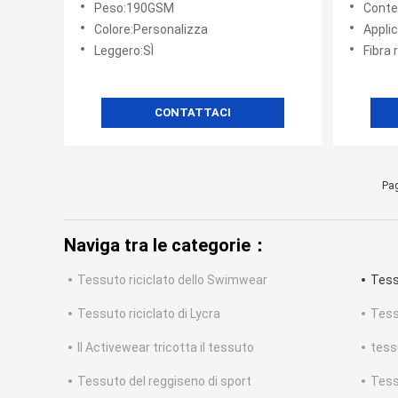
Peso:190GSM
Conten
industriali durevoli
l'ultim
Colore:Personalizza
Applicaz
Leggero:SÌ
Fibra 
CONTATTACI
Pag
Naviga tra le categorie：
Tessuto riciclato dello Swimwear
Tessu
Tessuto riciclato di Lycra
Tess
Il Activewear tricotta il tessuto
tess
Tessuto del reggiseno di sport
Tess