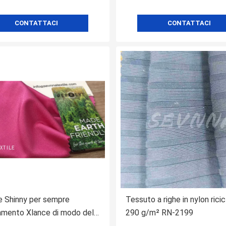
CONTATTACI
CONTATTACI
 Shinny per sempre
Tessuto a righe in nylon rici
gamento Xlance di modo del
290 g/m² RN-2199
4 del tessuto di nuotata più