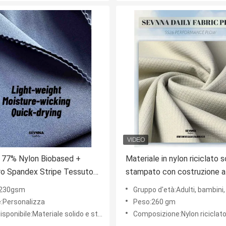
 77% Nylon Biobased +
Materiale in nylon riciclato s
o Spandex Stripe Tessuto
stampato con costruzione a
n Riciclato SP7441
che offre opzioni di tessuto
:230gsm
Gruppo d'età:Adulti, bambini,
ecologico per lo sviluppo te
e:Personalizza
Peso:260 gm
sponibile:Materiale solido e stampa
Composizione:Nylon riciclat