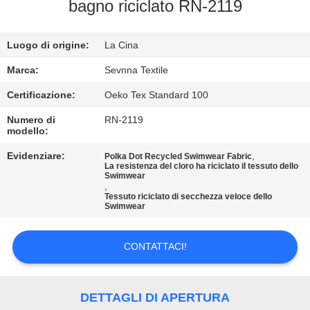
DELLA
bagno riciclato RN-2119
FABBRICA
Luogo di origine:
La Cina
CONTROLLO
Marca:
Sevnna Textile
DI
Certificazione:
Oeko Tex Standard 100
QUALITÀ
Numero di
RN-2119
modello:
CONTATTICI
Evidenziare:
,
Polka Dot Recycled Swimwear Fabric
La resistenza del cloro ha riciclato il tessuto dello
Swimwear
,
Tessuto riciclato di secchezza veloce dello
NOTIZIE
Swimwear
CASI
CONTATTACI!
MAPPA
DETTAGLI DI APERTURA