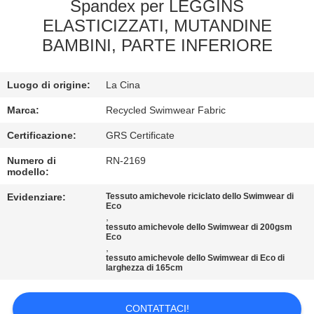
DELLA
Spandex per LEGGINS
ELASTICIZZATI, MUTANDINE
FABBRICA
BAMBINI, PARTE INFERIORE
CONTROLLO
Luogo di origine:
La Cina
DI
Marca:
Recycled Swimwear Fabric
QUALITÀ
Certificazione:
GRS Certificate
CONTATTICI
Numero di
RN-2169
modello:
Evidenziare:
Tessuto amichevole riciclato dello Swimwear di
NOTIZIE
Eco
,
tessuto amichevole dello Swimwear di 200gsm
Eco
CASI
,
tessuto amichevole dello Swimwear di Eco di
larghezza di 165cm
MAPPA
CONTATTACI!