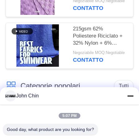
Negoziabile MOQ:Negotiable
CONTATTO
215gsm 62%
Poliestere Riciclato +
32% Nylon + 6%
Spandex Tessuto
Negoziabile MOQ:Negotiable
Costumi da Bagno
CONTATTO
Riciclato RT-4646
Categorie popolari
Tutti
John Chin
Tessuto riciclato dello
Tessuto di nylon
Swimwear
riciclato
5:07 PM
Good day, what product are you looking for?
tessuto in poliestere
Tessuto riciclato di