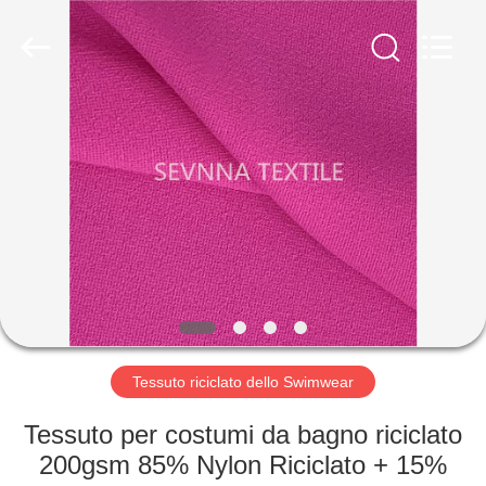
-
2026
SEVNNA
TEXTILE.
All
Rights
Reserved.
CASA
PRODOTTI
MOSTRA
VR
CIRCA
NOI
Tessuto riciclato dello Swimwear
Tessuto per costumi da bagno riciclato
GIRO
200gsm 85% Nylon Riciclato + 15%