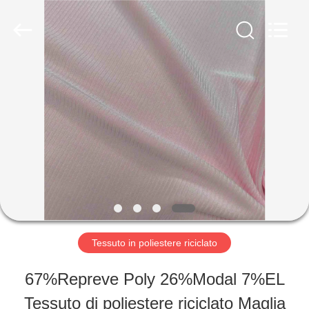
2019
-
2026
SEVNNA
TEXTILE.
All
CASA
Rights
Reserved.
PRODOTTI
MOSTRA
VR
Tessuto in poliestere riciclato
CIRCA
67%Repreve Poly 26%Modal 7%EL
NOI
Tessuto di poliestere riciclato Maglia