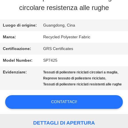
circolare resistenza alle rughe
GIRO
DELLA
Luogo di origine:
Guangdong, Cina
FABBRICA
Marca:
Recycled Polyester Fabric
Certificazione:
GRS Certificates
CONTROLLO
Model Number:
SP7425
DI
Evidenziare:
,
Tessuti di poliestere riciclati circolari a maglia
,
Repreve tessuto di poliestere riciclato
QUALITÀ
Tessuti di poliestere riciclati resistenti alle rughe
CONTATTICI
CONTATTACI!
NOTIZIE
DETTAGLI DI APERTURA