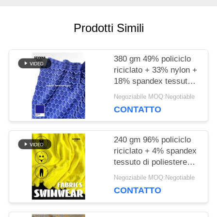
CASI
Prodotti Simili
380 gm 49% policiclo
MAPPA
riciclato + 33% nylon +
DEL
18% spandex tessuto
poliestere riciclato per
Negoziabile MOQ:Negotiable
SITO
maglieria circolare
CONTATTO
PRIVACY
240 gm 96% policiclo
riciclato + 4% spandex
POLICY
tessuto di poliestere
riciclato per maglia
Negoziabile MOQ:Negotiable
circolare
CONTATTO