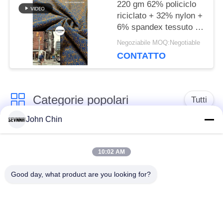
220 gm 62% policiclo
riciclato + 32% nylon +
6% spandex tessuto di
poliestere riciclato per
Negoziabile MOQ:Negotiable
maglieria circolare
CONTATTO
Categorie popolari
Tutti
John Chin
Tessuto riciclato dello
Tessuto di nylon
Swimwear
riciclato
10:02 AM
Good day, what product are you looking for?
tessuto in poliestere
Tessuto riciclato di
riciclato
Lycra
tessuto amichevole