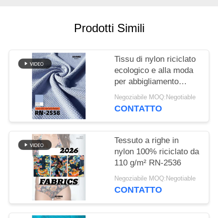
DEL
SITO
Prodotti Simili
PRIVACY
Tissu di nylon riciclato
POLICY
ecologico e alla moda
per abbigliamento
sostenibile
Negoziabile MOQ:Negotiable
CONTATTO
Tessuto a righe in
nylon 100% riciclato da
110 g/m² RN-2536
Negoziabile MOQ:Negotiable
CONTATTO