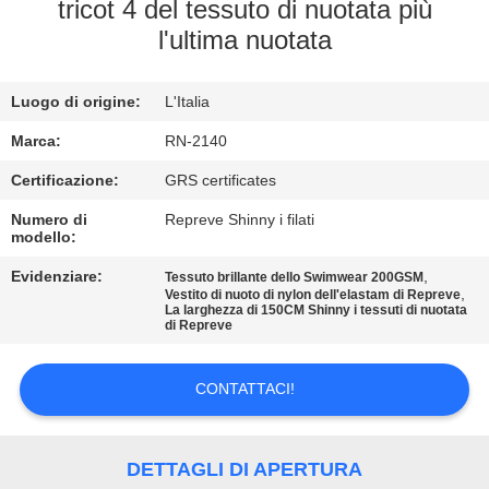
DELLA
tricot 4 del tessuto di nuotata più
l'ultima nuotata
FABBRICA
Luogo di origine:
L'Italia
CONTROLLO
DI
Marca:
RN-2140
QUALITÀ
Certificazione:
GRS certificates
Numero di
Repreve Shinny i filati
modello:
CONTATTICI
Evidenziare:
,
Tessuto brillante dello Swimwear 200GSM
,
Vestito di nuoto di nylon dell'elastam di Repreve
La larghezza di 150CM Shinny i tessuti di nuotata
NOTIZIE
di Repreve
CASI
CONTATTACI!
MAPPA
DETTAGLI DI APERTURA