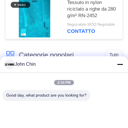
Tessuto in nylon
riciclato a righe da 280
g/m² RN-2452
Negoziabile MOQ:Negotiable
CONTATTO
Categorie popolari
Tutti
John Chin
Tessuto riciclato dello
Tessuto di nylon
Swimwear
riciclato
2:34 PM
Good day, what product are you looking for?
tessuto in poliestere
Tessuto riciclato di
riciclato
Lycra
tessuto amichevole