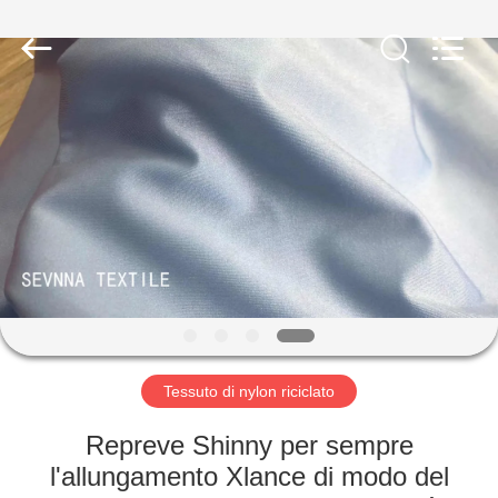
-
2026
SEVNNA
TEXTILE.
All
Rights
Reserved.
CASA
PRODOTTI
MOSTRA
VR
CIRCA
NOI
Tessuto di nylon riciclato
Repreve Shinny per sempre
GIRO
l'allungamento Xlance di modo del