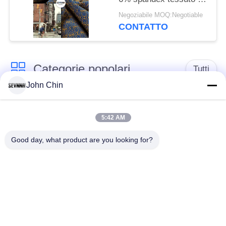
poliestere riciclato per
Negoziabile MOQ:Negotiable
maglieria circolare
CONTATTO
Categorie popolari
Tutti
John Chin
Tessuto riciclato dello
Tessuto di nylon
Swimwear
riciclato
5:42 AM
Good day, what product are you looking for?
tessuto in poliestere
Tessuto riciclato di
riciclato
Lycra
tessuto amichevole
Tessuto di Repreve
dello swimwear di
eco