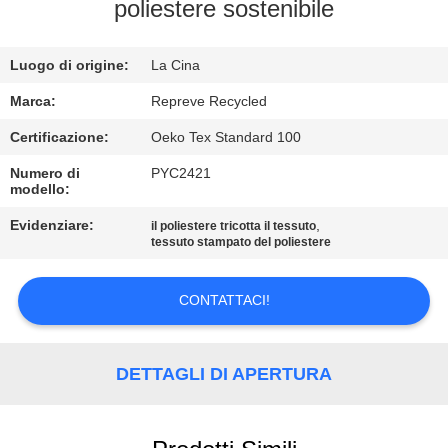
DELLA
poliestere sostenibile
FABBRICA
Luogo di origine:
La Cina
CONTROLLO
Marca:
Repreve Recycled
DI
Certificazione:
Oeko Tex Standard 100
QUALITÀ
Numero di
PYC2421
modello:
CONTATTICI
Evidenziare:
,
il poliestere tricotta il tessuto
tessuto stampato del poliestere
NOTIZIE
CONTATTACI!
CASI
DETTAGLI DI APERTURA
MAPPA