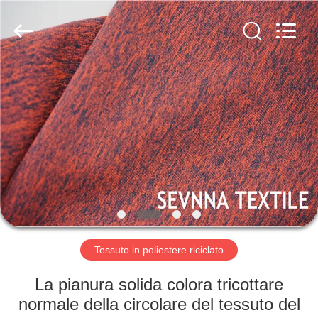
-
2026
SEVNNA
TEXTILE.
All
Rights
Reserved.
CASA
PRODOTTI
MOSTRA
VR
CIRCA
NOI
Tessuto in poliestere riciclato
La pianura solida colora tricottare
GIRO
normale della circolare del tessuto del