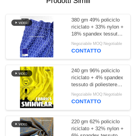
Prodotti Simili
DEL
SITO
380 gm 49% policiclo
riciclato + 33% nylon +
PRIVACY
18% spandex tessuto
POLICY
poliestere riciclato per
Negoziabile MOQ:Negotiable
maglieria circolare
CONTATTO
240 gm 96% policiclo
riciclato + 4% spandex
tessuto di poliestere
riciclato per maglia
Negoziabile MOQ:Negotiable
circolare
CONTATTO
220 gm 62% policiclo
riciclato + 32% nylon +
6% spandex tessuto di