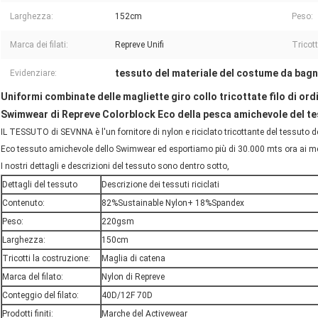
Larghezza:
152cm
Peso:
Marca dei filati:
Repreve Unifi
Tricott
tessuto del materiale del costume da bag
Evidenziare:
Uniformi combinate delle magliette giro collo tricottate filo di or
Swimwear di Repreve Colorblock Eco della pesca amichevole del t
IL TESSUTO di SEVNNA è l'un fornitore di nylon e riciclato tricottante del tessuto d
Eco tessuto amichevole dello Swimwear ed esportiamo più di 30.000 mts ora ai mesi
I nostri dettagli e descrizioni del tessuto sono dentro sotto,
Dettagli del tessuto
Descrizione dei tessuti riciclati
Contenuto:
82%Sustainable Nylon+ 18%Spandex
Peso:
220gsm
Larghezza:
150cm
Tricotti la costruzione:
Maglia di catena
Marca del filato:
Nylon di Repreve
Conteggio del filato:
40D/12F 70D
Prodotti finiti:
Marche del Activewear