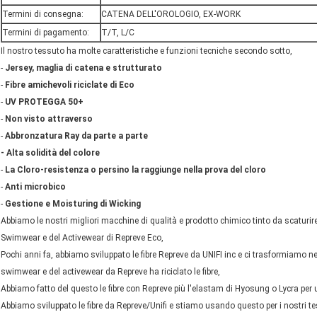
Termini di consegna:
CATENA DELL'OROLOGIO, EX-WORK
Termini di pagamento:
T/T, L/C
Il nostro tessuto ha molte caratteristiche e funzioni tecniche secondo sotto,
-
Jersey, maglia di catena e strutturato
-
Fibre amichevoli riciclate di Eco
-
UV PROTEGGA 50+
-
Non visto attraverso
-
Abbronzatura Ray da parte a parte
- Alta solidità del colore
-
La Cloro-resistenza o persino la raggiunge nella prova del cloro
-
Anti microbico
-
Gestione e Moisturing di Wicking
Abbiamo le nostri migliori macchine di qualità e prodotto chimico tinto da scaturire 
Swimwear e del Activewear di Repreve Eco,
Pochi anni fa, abbiamo sviluppato le fibre Repreve da UNIFI inc e ci trasformiamo nei 
swimwear e del activewear da Repreve ha riciclato le fibre,
Abbiamo fatto del questo le fibre con Repreve più l'elastam di Hyosung o Lycra per u
Abbiamo sviluppato le fibre da Repreve/Unifi e stiamo usando questo per i nostri tes