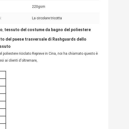
220gsm
i:
La circolare tricotta
no
tessuto del costume da bagno del poliestere
,
dito del paese trasversale di Rashguards dello
essuto
el poliestere riciclato Repreve in Cina, noi ha chiamato questo è
 ai clienti d'oltremare,