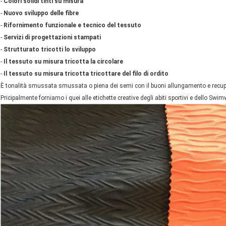
-
Colori solidi tinti su misura
-
Nuovo sviluppo delle fibre
-
Rifornimento funzionale e tecnico del tessuto
-
Servizi di progettazioni stampati
-
Strutturato tricotti lo sviluppo
-
Il tessuto su misura tricotta la circolare
-
Il tessuto su misura tricotta tricottare del filo di ordito
È tonalità smussata smussata o piena dei semi con il buoni allungamento e recuper
Pricipalmente forniamo i quei alle etichette creative degli abiti sportivi e dello Swi