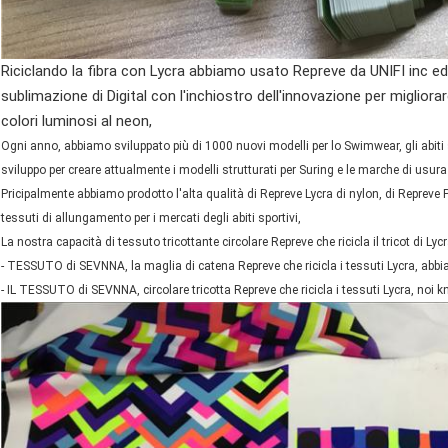
Riciclando la fibra con Lycra abbiamo usato Repreve da UNIFI inc e
sublimazione di Digital con l'inchiostro dell'innovazione per migliorare
colori luminosi al neon,
Ogni anno, abbiamo sviluppato più di 1000 nuovi modelli per lo Swimwear, gli abiti
sviluppo per creare attualmente i modelli strutturati per Suring e le marche di usura
Pricipalmente abbiamo prodotto l'alta qualità di Repreve Lycra di nylon, di Repreve Po
tessuti di allungamento per i mercati degli abiti sportivi,
La nostra capacità di tessuto tricottante circolare Repreve che ricicla il tricot di Lycr
- TESSUTO di SEVNNA, la maglia di catena Repreve che ricicla i tessuti Lycra, ab
- IL TESSUTO di SEVNNA, circolare tricotta Repreve che ricicla i tessuti Lycra, no