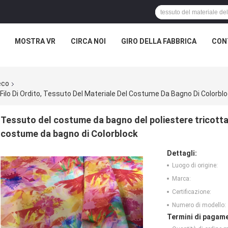
MOSTRA VR
CIRCA NOI
GIRO DELLA FABBRICA
CON
eco
ilo Di Ordito, Tessuto Del Materiale Del Costume Da Bagno Di Colorbl
Tessuto del costume da bagno del poliestere tricottato
costume da bagno di Colorblock
Dettagli:
Luogo di origine:
Marca:
Certificazione:
Numero di modello:
Termini di pagame