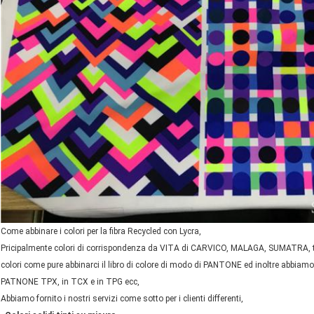
Come abbinare i colori per la fibra Recycled con Lycra,
Pricipalmente colori di corrispondenza da VITA di CARVICO, MALAGA, SUMATRA, tess
colori come pure abbinarci il libro di colore di modo di PANTONE ed inoltre abbiamo a
PATNONE TPX, in TCX e in TPG ecc,
Abbiamo fornito i nostri servizi come sotto per i clienti differenti,