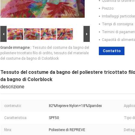
Quantità di ordine 
Prezzo:
Imballaggi particolar
Tempi di consegna:
Termini di pagamen
Capacità di aliment
Grande immagine :
Tessuto del costume da bagno del
Contatto
poliestere tricottato filo di ordito, tessuto del materiale
del costume da bagno di Colorblock
Tessuto del costume da bagno del poliestere tricottato filo
da bagno di Colorblock
descrizione
contenuto:
82%Repreve Nylon+18%Spandex
Applic
Caratteristica:
SPF50
Tipo di
fibra:
Poliestere di REPREVE
Dettagl