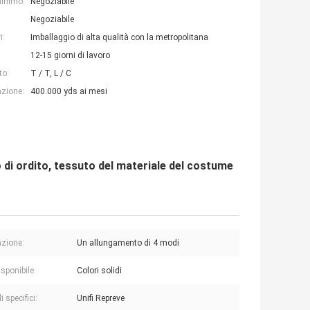
minimo:
Negoziabile
Negoziabile
i:
Imballaggio di alta qualità con la metropolitana
12-15 giorni di lavoro
to:
T / T, L / C
azione:
400.000 yds ai mesi
 di ordito, tessuto del materiale del costume
azione:
Un allungamento di 4 modi
sponibile:
Colori solidi
i specifici:
Unifi Repreve