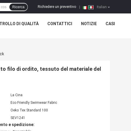
Richiedere un preventivo
Ricerca
|
Italian
TROLLO DI QUALITÀ
CONTATTICI
NOTIZIE
CASI
ock
 filo di ordito, tessuto del materiale del
La Cina
Eco Friendly Swimwear Fabric
Oeko Tex Standard 100
SEV1241
nto e spedizione: