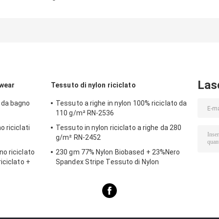
riciclati RT-4564
bagno riciclato
Riciclato + 32
RT-4158
Nylon + 6%
Spandex Tessut
Costumi da
Bagno Riciclat
RT-4646
Las
mwear
Tessuto di nylon riciclato
 da bagno
Tessuto a righe in nylon 100% riciclato da
110 g/m² RN-2536
 riciclati
Tessuto in nylon riciclato a righe da 280
g/m² RN-2452
o riciclato
230 gm 77% Nylon Biobased + 23%Nero
iciclato +
Spandex Stripe Tessuto di Nylon
 spiaggia,
Riciclato SP7441