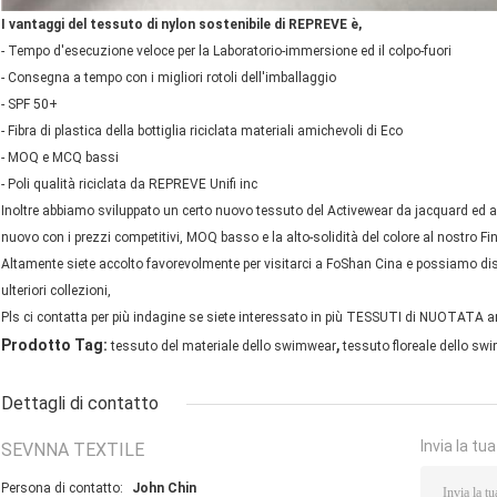
I vantaggi del tessuto di nylon sostenibile di REPREVE è,
- Tempo d'esecuzione veloce per la Laboratorio-immersione ed il colpo-fuori
- Consegna a tempo con i migliori rotoli dell'imballaggio
- SPF 50+
- Fibra di plastica della bottiglia riciclata materiali amichevoli di Eco
- MOQ e MCQ bassi
- Poli qualità riciclata da REPREVE Unifi inc
Inoltre abbiamo sviluppato un certo nuovo tessuto del Activewear da jacquard ed ab
nuovo con i prezzi competitivi, MOQ basso e la alto-solidità del colore al nostro F
Altamente siete accolto favorevolmente per visitarci a FoShan Cina e possiamo disc
ulteriori collezioni,
Pls ci contatta per più indagine se siete interessato in più TESSUTI di NUOTATA 
,
Prodotto Tag:
tessuto del materiale dello swimwear
tessuto floreale dello sw
Dettagli di contatto
Invia la tu
SEVNNA TEXTILE
Persona di contatto:
John Chin