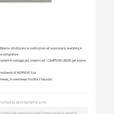
biamo strutturato le costruzioni ed assicurarsi everyting è
ine-compratore
utere lo sviluppo più creativo ed i CAMPIONI LIBERI per vostre
amichevoli di REPREVE Eco,
,
imwear
lo swimwear tricotta il tessuto
a richiesta direttamente a noi