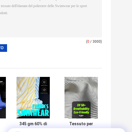
(
0
/ 3000)
345 gm 60% di
Tessuto per
nylon + 26% di
costumi da bagno