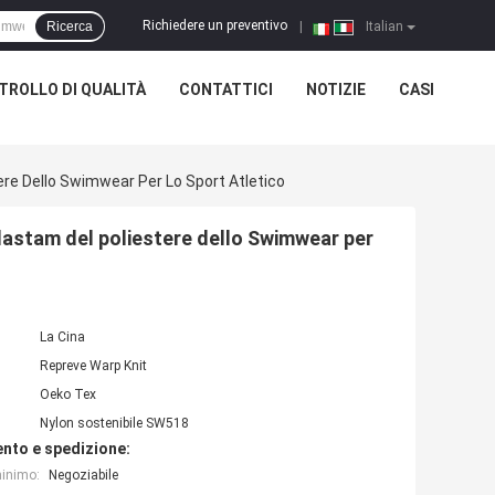
Richiedere un preventivo
Ricerca
|
Italian
TROLLO DI QUALITÀ
CONTATTICI
NOTIZIE
CASI
tere Dello Swimwear Per Lo Sport Atletico
'elastam del poliestere dello Swimwear per
La Cina
Repreve Warp Knit
Oeko Tex
Nylon sostenibile SW518
nto e spedizione:
minimo:
Negoziabile