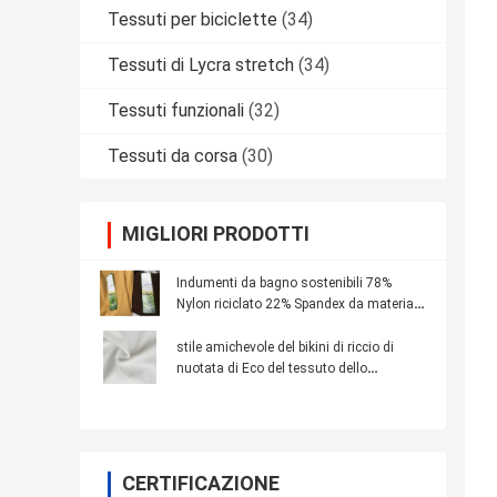
Tessuti per biciclette
(34)
Tessuti di Lycra stretch
(34)
Tessuti funzionali
(32)
Tessuti da corsa
(30)
MIGLIORI PRODOTTI
Indumenti da bagno sostenibili 78%
Nylon riciclato 22% Spandex da materiali
riciclati
stile amichevole del bikini di riccio di
nuotata di Eco del tessuto dello
Swimwear riciclato larghezza di 155cm
CERTIFICAZIONE