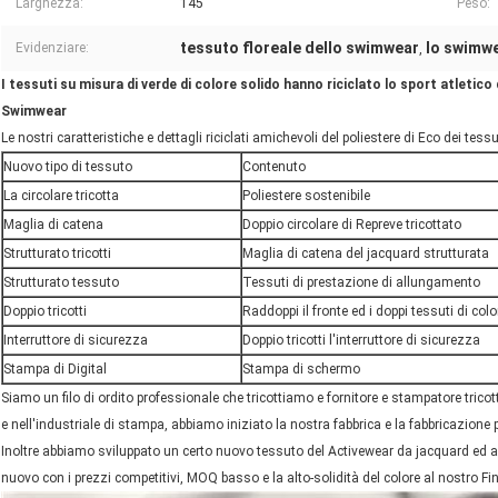
Larghezza:
145
Peso:
tessuto floreale dello swimwear
lo swimwe
Evidenziare:
,
I tessuti su misura di verde di colore solido hanno riciclato lo sport atletico d
Swimwear
Le nostri caratteristiche e dettagli riciclati amichevoli del poliestere di Eco dei tess
Nuovo tipo di tessuto
Contenuto
La circolare tricotta
Poliestere sostenibile
Maglia di catena
Doppio circolare di Repreve tricottato
Strutturato tricotti
Maglia di catena del jacquard strutturata
Strutturato tessuto
Tessuti di prestazione di allungamento
Doppio tricotti
Raddoppi il fronte ed i doppi tessuti di colo
Interruttore di sicurezza
Doppio tricotti l'interruttore di sicurezza
Stampa di Digital
Stampa di schermo
Siamo un filo di ordito professionale che tricottiamo e fornitore e stampatore tricot
e nell'industriale di stampa, abbiamo iniziato la nostra fabbrica e la fabbricazione
Inoltre abbiamo sviluppato un certo nuovo tessuto del Activewear da jacquard ed ab
nuovo con i prezzi competitivi, MOQ basso e la alto-solidità del colore al nostro F