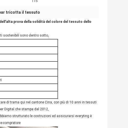
115
ar tricotta il tessuto
ell'alta prova della solidità del colore del tessuto dello
uti sostenibili sono dentro sotto,
ri
tare di trama qui nel cantone Cina, con più di 10 anni in tessuti
 per Digital che stampa dal 2012,
biamo strutturato le costruzioni ed assicurarsi everyting è
ine-compratore