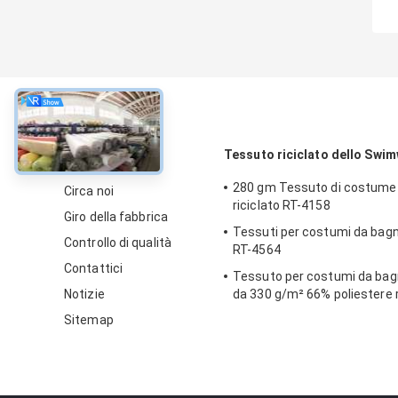
circa
Tessuto riciclato dello Swi
280 gm Tessuto di costume
Circa noi
riciclato RT-4158
Giro della fabbrica
Tessuti per costumi da bagno
Controllo di qualità
RT-4564
Contattici
Tessuto per costumi da bagn
Notizie
da 330 g/m² 66% poliestere r
11% nylon + 23% spandex per
Sitemap
piscina