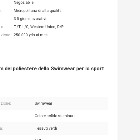
Negoziabile
i:
Metropolitana di alta qualità
3-5 giorni lavorativi
to:
T/T, L/C, Western Union, D/P
azione:
250.000 yds ai mesi
am del poliestere dello Swimwear per lo sport
azione:
Swimwear
Colore solido su misura
a:
Tessuti verdi