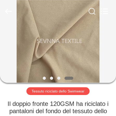
-
2026
SEVNNA
TEXTILE.
All
Rights
Reserved.
CASA
PRODOTTI
MOSTRA
VR
CIRCA
NOI
Tessuto riciclato dello Swimwear
Il doppio fronte 120GSM ha riciclato i
GIRO
pantaloni del fondo del tessuto dello