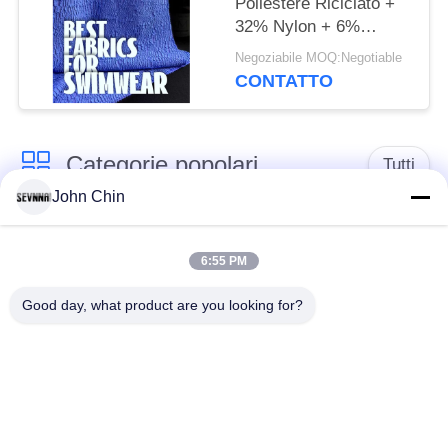
Poliestere Riciclato +
32% Nylon + 6%
Spandex Tessuto
Negoziabile MOQ:Negotiable
Costumi da Bagno
CONTATTO
Riciclato RT-4646
Categorie popolari
Tutti
John Chin
Tessuto riciclato dello
Tessuto di nylon
Swimwear
riciclato
6:55 PM
Good day, what product are you looking for?
tessuto in poliestere
Tessuto riciclato di
riciclato
Lycra
tessuto amichevole
Tessuto di Repreve
dello swimwear di
eco