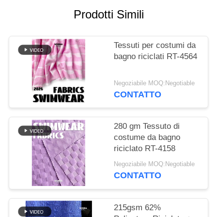
DEL
Prodotti Simili
SITO
Tessuti per costumi da
PRIVACY
bagno riciclati RT-4564
POLICY
Negoziabile MOQ:Negotiable
CONTATTO
280 gm Tessuto di
costume da bagno
riciclato RT-4158
Negoziabile MOQ:Negotiable
CONTATTO
215gsm 62%