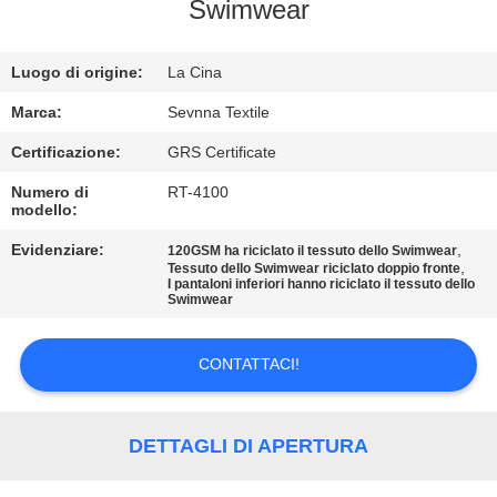
DELLA
Swimwear
FABBRICA
Luogo di origine:
La Cina
CONTROLLO
Marca:
Sevnna Textile
DI
Certificazione:
GRS Certificate
QUALITÀ
Numero di
RT-4100
modello:
CONTATTICI
Evidenziare:
,
120GSM ha riciclato il tessuto dello Swimwear
,
Tessuto dello Swimwear riciclato doppio fronte
I pantaloni inferiori hanno riciclato il tessuto dello
Swimwear
NOTIZIE
CONTATTACI!
CASI
DETTAGLI DI APERTURA
MAPPA