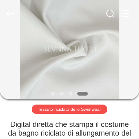
-
2026
SEVNNA
TEXTILE.
All
Rights
Reserved.
CASA
PRODOTTI
MOSTRA
VR
CIRCA
NOI
Tessuto riciclato dello Swimwear
Digital diretta che stampa il costume
GIRO
da bagno riciclato di allungamento del