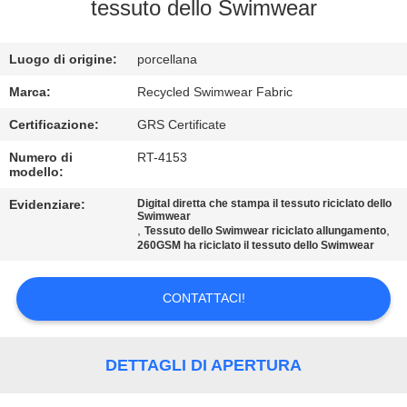
DELLA
tessuto dello Swimwear
FABBRICA
Luogo di origine:
porcellana
CONTROLLO
Marca:
Recycled Swimwear Fabric
DI
Certificazione:
GRS Certificate
QUALITÀ
Numero di
RT-4153
modello:
CONTATTICI
Evidenziare:
Digital diretta che stampa il tessuto riciclato dello
Swimwear
,
,
Tessuto dello Swimwear riciclato allungamento
260GSM ha riciclato il tessuto dello Swimwear
NOTIZIE
CONTATTACI!
CASI
DETTAGLI DI APERTURA
MAPPA