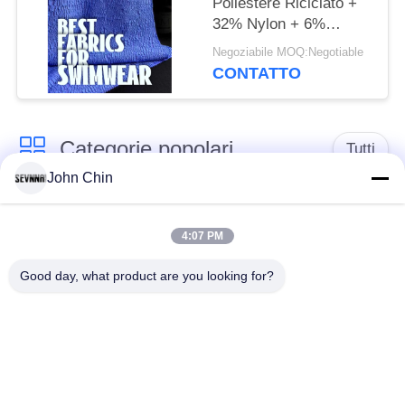
Poliestere Riciclato +
32% Nylon + 6%
Spandex Tessuto
Negoziabile MOQ:Negotiable
Costumi da Bagno
CONTATTO
Riciclato RT-4646
Categorie popolari
Tutti
John Chin
Tessuto riciclato dello
Tessuto di nylon
Swimwear
riciclato
4:07 PM
Good day, what product are you looking for?
tessuto in poliestere
Tessuto riciclato di
riciclato
Lycra
tessuto amichevole
Tessuto di Repreve
dello swimwear di
eco