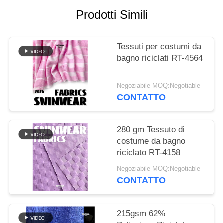
DEL
Prodotti Simili
SITO
Tessuti per costumi da
PRIVACY
bagno riciclati RT-4564
POLICY
Negoziabile MOQ:Negotiable
CONTATTO
280 gm Tessuto di
costume da bagno
riciclato RT-4158
Negoziabile MOQ:Negotiable
CONTATTO
215gsm 62%