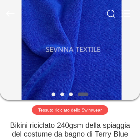
-
2026
SEVNNA
TEXTILE.
All
Rights
Reserved.
CASA
PRODOTTI
MOSTRA
VR
CIRCA
NOI
Tessuto riciclato dello Swimwear
Bikini riciclato 240gsm della spiaggia
GIRO
del costume da bagno di Terry Blue