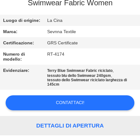
DELLA
Swimwear Fabric Women
FABBRICA
Luogo di origine:
La Cina
CONTROLLO
Marca:
Sevnna Textile
DI
Certificazione:
GRS Certificate
QUALITÀ
Numero di
RT-4174
modello:
CONTATTICI
Evidenziare:
,
Terry Blue Swimwear Fabric riciclato
,
tessuto blu dello Swimwear 240gsm
tessuto dello Swimwear riciclato larghezza di
145cm
NOTIZIE
CONTATTACI!
CASI
DETTAGLI DI APERTURA
MAPPA