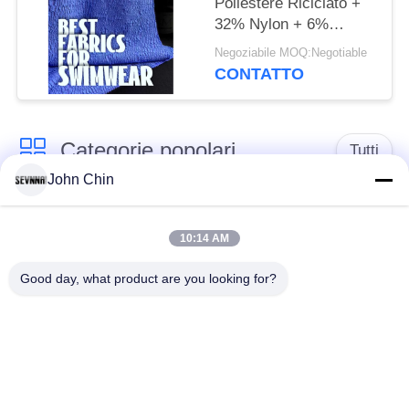
Poliestere Riciclato +
32% Nylon + 6%
Spandex Tessuto
Negoziabile MOQ:Negotiable
Costumi da Bagno
CONTATTO
Riciclato RT-4646
Categorie popolari
Tutti
John Chin
Tessuto riciclato dello
Tessuto di nylon
Swimwear
riciclato
10:14 AM
Good day, what product are you looking for?
tessuto in poliestere
Tessuto riciclato di
riciclato
Lycra
tessuto amichevole
Tessuto di Repreve
dello swimwear di
eco