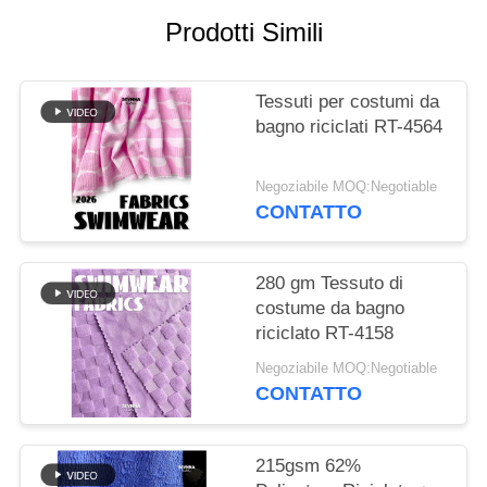
DEL
Prodotti Simili
SITO
Tessuti per costumi da
PRIVACY
bagno riciclati RT-4564
POLICY
Negoziabile MOQ:Negotiable
CONTATTO
280 gm Tessuto di
costume da bagno
riciclato RT-4158
Negoziabile MOQ:Negotiable
CONTATTO
215gsm 62%