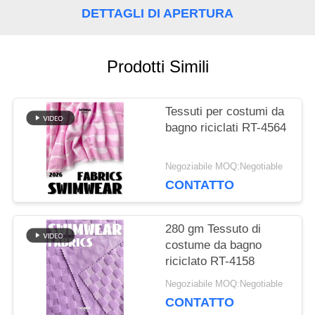
DETTAGLI DI APERTURA
CASI
Prodotti Simili
MAPPA
Tessuti per costumi da
DEL
bagno riciclati RT-4564
SITO
Negoziabile MOQ:Negotiable
CONTATTO
PRIVACY
POLICY
280 gm Tessuto di
costume da bagno
riciclato RT-4158
Negoziabile MOQ:Negotiable
CONTATTO