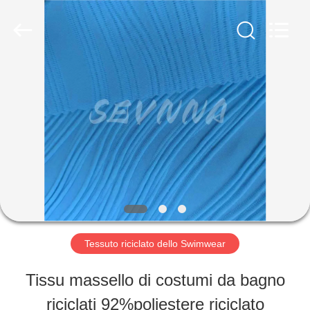
2019
-
2026
SEVNNA
TEXTILE.
All
CASA
Rights
Reserved.
PRODOTTI
MOSTRA
VR
Tessuto riciclato dello Swimwear
CIRCA
Tissu massello di costumi da bagno
NOI
riciclati 92%poliestere riciclato