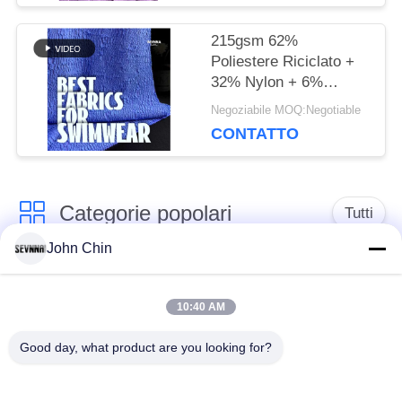
215gsm 62%
Poliestere Riciclato +
32% Nylon + 6%
Spandex Tessuto
Negoziabile MOQ:Negotiable
Costumi da Bagno
CONTATTO
Riciclato RT-4646
Categorie popolari
Tutti
John Chin
Tessuto riciclato dello
Tessuto di nylon
Swimwear
riciclato
10:40 AM
Good day, what product are you looking for?
tessuto in poliestere
Tessuto riciclato di
riciclato
Lycra