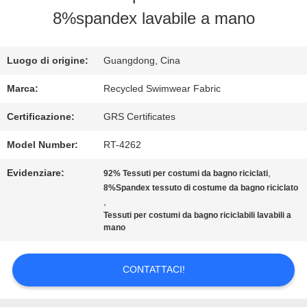
8%spandex lavabile a mano
GIRO
DELLA
Luogo di origine:
Guangdong, Cina
FABBRICA
Marca:
Recycled Swimwear Fabric
Certificazione:
GRS Certificates
CONTROLLO
Model Number:
RT-4262
DI
Evidenziare:
,
92% Tessuti per costumi da bagno riciclati
8%Spandex tessuto di costume da bagno riciclato
QUALITÀ
,
Tessuti per costumi da bagno riciclabili lavabili a
mano
CONTATTICI
CONTATTACI!
NOTIZIE