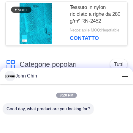
Tessuto in nylon
riciclato a righe da 280
g/m² RN-2452
Negoziabile MOQ:Negotiable
CONTATTO
Categorie popolari
Tutti
John Chin
Tessuto riciclato dello
Tessuto di nylon
Swimwear
riciclato
8:20 PM
Good day, what product are you looking for?
tessuto in poliestere
Tessuto riciclato di
riciclato
Lycra