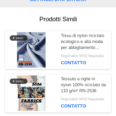
CASI
Prodotti Simili
MAPPA
Tissu di nylon riciclato
ecologico e alla moda
DEL
per abbigliamento
sostenibile
SITO
Negoziabile MOQ:Negotiable
CONTATTO
PRIVACY
Tessuto a righe in
POLICY
nylon 100% riciclato da
110 g/m² RN-2536
Negoziabile MOQ:Negotiable
CONTATTO