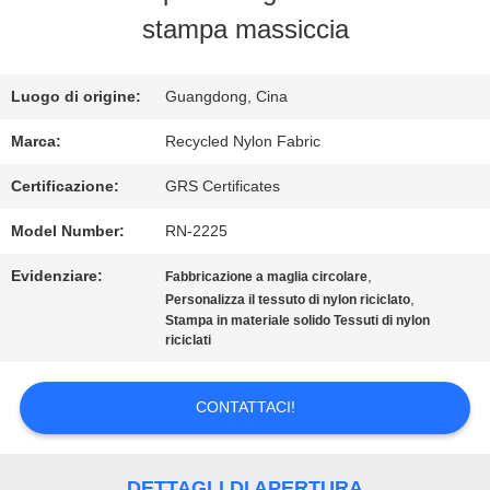
stampa massiccia
GIRO
DELLA
Luogo di origine:
Guangdong, Cina
FABBRICA
Marca:
Recycled Nylon Fabric
Certificazione:
GRS Certificates
CONTROLLO
Model Number:
RN-2225
DI
Evidenziare:
,
Fabbricazione a maglia circolare
,
Personalizza il tessuto di nylon riciclato
QUALITÀ
Stampa in materiale solido Tessuti di nylon
riciclati
CONTATTICI
CONTATTACI!
NOTIZIE
DETTAGLI DI APERTURA