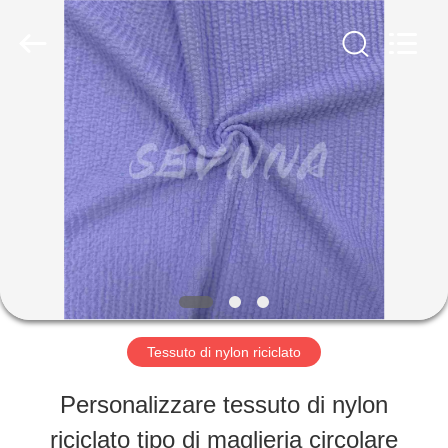
2019
-
2026
SEVNNA
TEXTILE.
All
CASA
Rights
Reserved.
PRODOTTI
MOSTRA
VR
Tessuto di nylon riciclato
CIRCA
Personalizzare tessuto di nylon
NOI
riciclato tipo di maglieria circolare