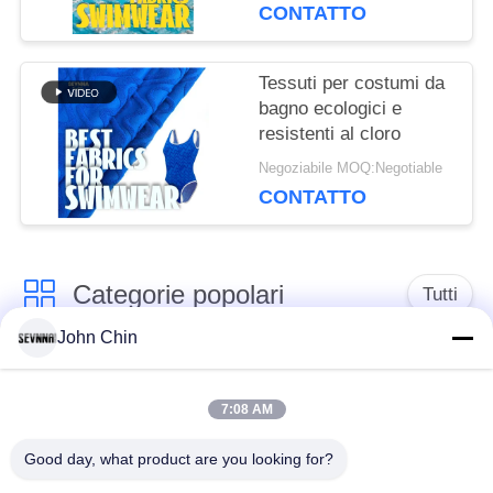
CONTATTO
personalizzabile
Tessuti per costumi da
bagno ecologici e
resistenti al cloro
Negoziabile MOQ:Negotiable
CONTATTO
Categorie popolari
Tutti
John Chin
Tessuto riciclato dello
Tessuto di nylon
Swimwear
riciclato
7:08 AM
Good day, what product are you looking for?
tessuto in poliestere
Tessuto riciclato di
riciclato
Lycra