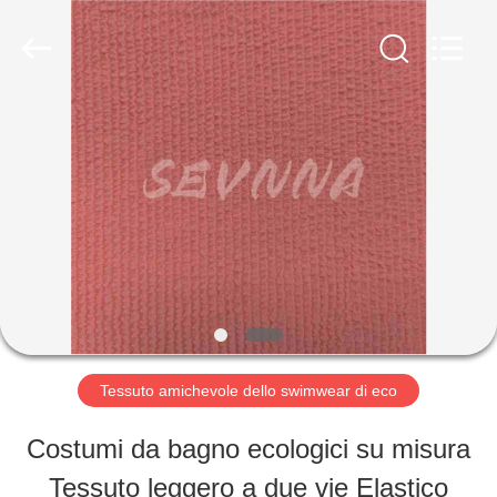
2019
-
2026
SEVNNA
TEXTILE.
All
CASA
Rights
Reserved.
PRODOTTI
MOSTRA
VR
Tessuto amichevole dello swimwear di eco
CIRCA
Costumi da bagno ecologici su misura
NOI
Tessuto leggero a due vie Elastico