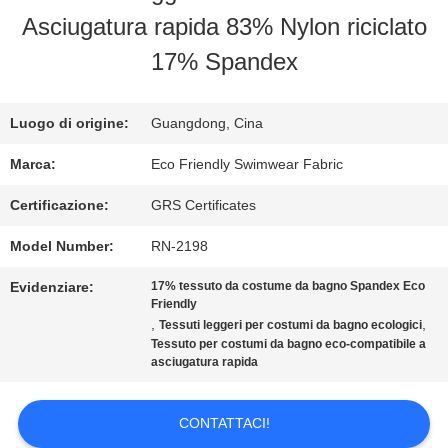
Asciugatura rapida 83% Nylon riciclato
GIRO
17% Spandex
DELLA
FABBRICA
Luogo di origine:
Guangdong, Cina
Marca:
Eco Friendly Swimwear Fabric
CONTROLLO
Certificazione:
GRS Certificates
DI
Model Number:
RN-2198
QUALITÀ
Evidenziare:
17% tessuto da costume da bagno Spandex Eco
Friendly
,
,
Tessuti leggeri per costumi da bagno ecologici
Tessuto per costumi da bagno eco-compatibile a
CONTATTICI
asciugatura rapida
NOTIZIE
CONTATTACI!