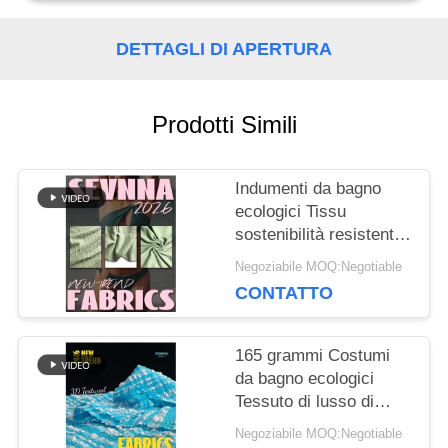
DETTAGLI DI APERTURA
CASI
Prodotti Simili
MAPPA
DEL
Indumenti da bagno
SITO
ecologici Tissu
sostenibilità resistente
al cloro
Negoziabile MOQ:Negotiable
PRIVACY
CONTATTO
POLICY
165 grammi Costumi
da bagno ecologici
Tessuto di lusso di
qualità superiore
Negoziabile MOQ:Negotiable
Tessuto