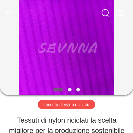
2019
-
2026
SEVNNA
TEXTILE.
All
CASA
Rights
Reserved.
PRODOTTI
MOSTRA
VR
Tessuto di nylon riciclato
CIRCA
Tessuti di nylon riciclati la scelta
NOI
migliore per la produzione sostenibile