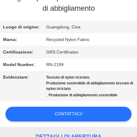
di abbigliamento
GIRO
DELLA
Luogo di origine:
Guangdong, Cina
FABBRICA
Marca:
Recycled Nylon Fabric
Certificazione:
GRS Certificates
CONTROLLO
Model Number:
RN-2199
DI
Evidenziare:
,
Tessuto di nylon riciclato
Produzione sostenibile di abbigliamento tessuto di
QUALITÀ
nylon riciclato
,
Produzione di abbigliamento sostenibile
CONTATTICI
CONTATTACI!
NOTIZIE
DETTAGLI DI APERTURA