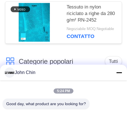
Tessuto in nylon
riciclato a righe da 280
g/m² RN-2452
Negoziabile MOQ:Negotiable
CONTATTO
Categorie popolari
Tutti
John Chin
Tessuto riciclato dello
Tessuto di nylon
Swimwear
riciclato
5:24 PM
Good day, what product are you looking for?
tessuto in poliestere
Tessuto riciclato di
riciclato
Lycra