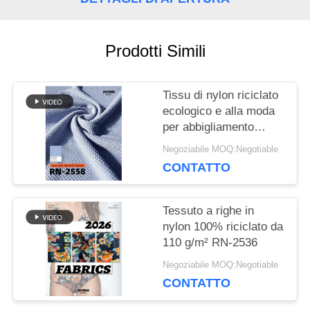
CASI
Prodotti Simili
MAPPA
Tissu di nylon riciclato
ecologico e alla moda
DEL
per abbigliamento
sostenibile
SITO
Negoziabile MOQ:Negotiable
CONTATTO
PRIVACY
Tessuto a righe in
POLICY
nylon 100% riciclato da
110 g/m² RN-2536
Negoziabile MOQ:Negotiable
CONTATTO