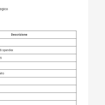
logico
Descrizione
 di spandex
ti
lato