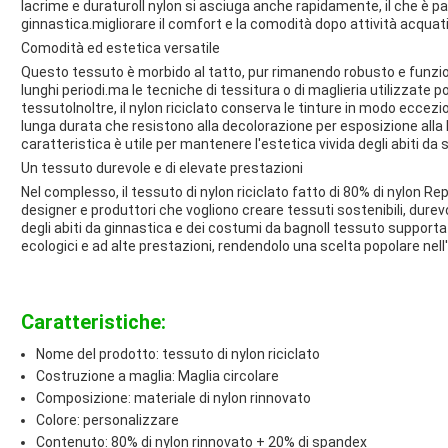
lacrime e duraturoIl nylon si asciuga anche rapidamente, il che è p
ginnastica.migliorare il comfort e la comodità dopo attività acquat
Comodità ed estetica versatile
Questo tessuto è morbido al tatto, pur rimanendo robusto e funziona
lunghi periodi.ma le tecniche di tessitura o di maglieria utilizzate p
tessutoInoltre, il nylon riciclato conserva le tinture in modo eccez
lunga durata che resistono alla decolorazione per esposizione alla 
caratteristica è utile per mantenere l'estetica vivida degli abiti da
Un tessuto durevole e di elevate prestazioni
Nel complesso, il tessuto di nylon riciclato fatto di 80% di nylon R
designer e produttori che vogliono creare tessuti sostenibili, durev
degli abiti da ginnastica e dei costumi da bagnoIl tessuto suppor
ecologici e ad alte prestazioni, rendendolo una scelta popolare nell
Caratteristiche:
Nome del prodotto: tessuto di nylon riciclato
Costruzione a maglia: Maglia circolare
Composizione: materiale di nylon rinnovato
Colore: personalizzare
Contenuto: 80% di nylon rinnovato + 20% di spandex