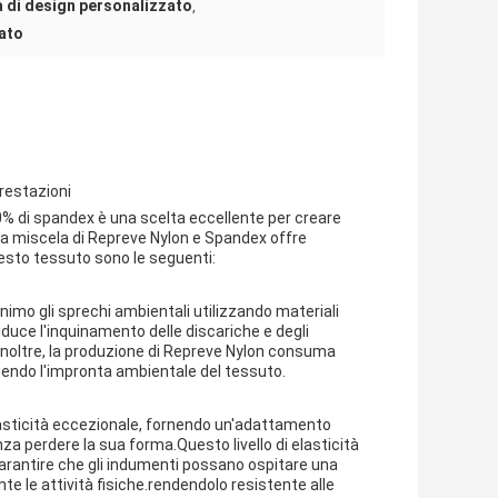
a di design personalizzato
,
lato
prestazioni
20% di spandex è una scelta eccellente per creare
.La miscela di Repreve Nylon e Spandex offre
uesto tessuto sono le seguenti:
inimo gli sprechi ambientali utilizzando materiali
iduce l'inquinamento delle discariche e degli
Inoltre, la produzione di Repreve Nylon consuma
cendo l'impronta ambientale del tessuto.
elasticità eccezionale, fornendo un'adattamento
za perdere la sua forma.Questo livello di elasticità
garantire che gli indumenti possano ospitare una
 le attività fisiche.rendendolo resistente alle