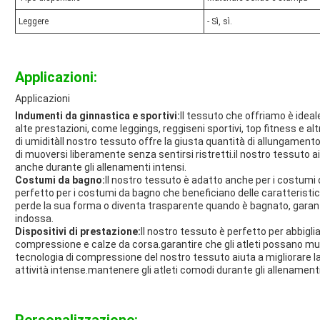
Leggere
- Sì, sì.
Applicazioni:
Applicazioni
Indumenti da ginnastica e sportivi:
Il tessuto che offriamo è ideal
alte prestazioni, come leggings, reggiseni sportivi, top fitness e altr
di umiditàIl nostro tessuto offre la giusta quantità di allungamen
di muoversi liberamente senza sentirsi ristretti.il nostro tessuto aiu
anche durante gli allenamenti intensi.
Costumi da bagno:
Il nostro tessuto è adatto anche per i costumi d
perfetto per i costumi da bagno che beneficiano delle caratteristic
perde la sua forma o diventa trasparente quando è bagnato, garan
indossa.
Dispositivi di prestazione:
Il nostro tessuto è perfetto per abbigli
compressione e calze da corsa.garantire che gli atleti possano m
tecnologia di compressione del nostro tessuto aiuta a migliorare l
attività intense.mantenere gli atleti comodi durante gli allenamenti