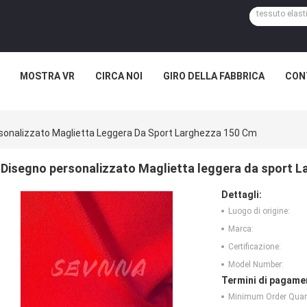
MOSTRA VR
CIRCA NOI
GIRO DELLA FABBRICA
CON
sonalizzato Maglietta Leggera Da Sport Larghezza 150 Cm
Disegno personalizzato Maglietta leggera da sport 
Dettagli:
Luogo di origine:
Marca:
Certificazione:
Model Number:
Termini di pagame
Minimum Order Quant