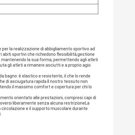
e per la realizzazione di abbigliamento sportivo ad
i abiti sportivi che richiedono flessibilità,gestione
to mantenendo la sua forma, permettendo agli atleti
ta gli atleti a rimanere asciutti e a proprio agio
a bagno: è elastico e resistente, il che lo rende
he di asciugatura rapida.Il nostro tessuto non
tendo il massimo comfort e copertura per chi lo
amento orientato alle prestazioni, compresi capi di
uoversi liberamente senza alcuna restrizioneLa
a circolazione e il supporto muscolare durante
.