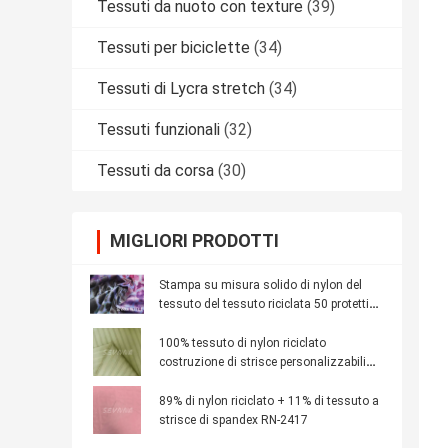
Tessuti da nuoto con texture
(39)
Tessuti per biciclette
(34)
Tessuti di Lycra stretch
(34)
Tessuti funzionali
(32)
Tessuti da corsa
(30)
MIGLIORI PRODOTTI
Stampa su misura solido di nylon del
tessuto del tessuto riciclata 50 protettivi
uv
100% tessuto di nylon riciclato
costruzione di strisce personalizzabili
per abbigliamento sostenibile
89% di nylon riciclato + 11% di tessuto a
strisce di spandex RN-2417