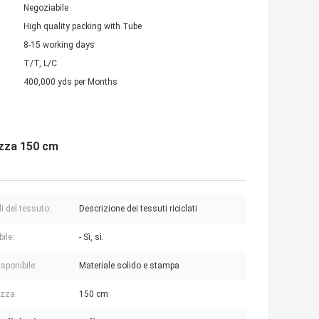
Negoziabile
High quality packing with Tube
8-15 working days
T/T, L/C
400,000 yds per Months
ezza 150 cm
i del tessuto:
Descrizione dei tessuti riciclati
bile:
- Sì, sì.
sponibile:
Materiale solido e stampa
zza:
150 cm