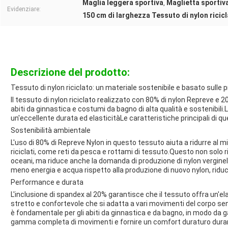
Maglia leggera sportiva
Maglietta sportiv
,
Evidenziare:
150 cm di larghezza Tessuto di nylon ricic
Descrizione del prodotto:
Tessuto di nylon riciclato: un materiale sostenibile e basato sulle 
Il tessuto di nylon riciclato realizzato con 80% di nylon Repreve e 
abiti da ginnastica e costumi da bagno di alta qualità e sostenibili
un'eccellente durata ed elasticitàLe caratteristiche principali di q
Sostenibilità ambientale
L'uso di 80% di Repreve Nylon in questo tessuto aiuta a ridurre al m
riciclati, come reti da pesca e rottami di tessuto.Questo non solo r
oceani, ma riduce anche la domanda di produzione di nylon vergine
meno energia e acqua rispetto alla produzione di nuovo nylon, ridu
Performance e durata
L'inclusione di spandex al 20% garantisce che il tessuto offra un'
stretto e confortevole che si adatta a vari movimenti del corpo sen
è fondamentale per gli abiti da ginnastica e da bagno, in modo da 
gamma completa di movimenti e fornire un comfort duraturo durante