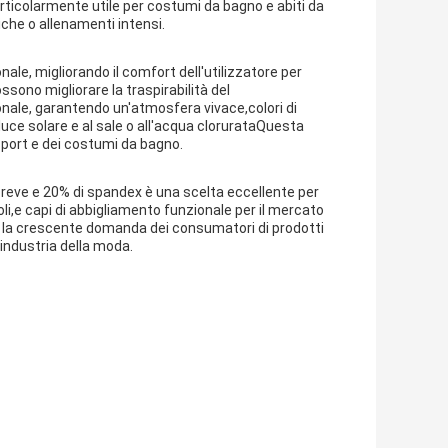
articolarmente utile per costumi da bagno e abiti da
iche o allenamenti intensi.
le, migliorando il comfort dell'utilizzatore per
ossono migliorare la traspirabilità del
ionale, garantendo un'atmosfera vivace,colori di
luce solare e al sale o all'acqua clorurataQuesta
 sport e dei costumi da bagno.
epreve e 20% di spandex è una scelta eccellente per
oli,e capi di abbigliamento funzionale per il mercato
ta la crescente domanda dei consumatori di prodotti
'industria della moda.